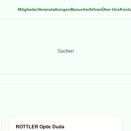
Mitglieder
Veranstaltungen
Besucherführer
Über Uns
Kont
Suchen
Suchen
submit
Mitglied
ROTTLER Optic Duda