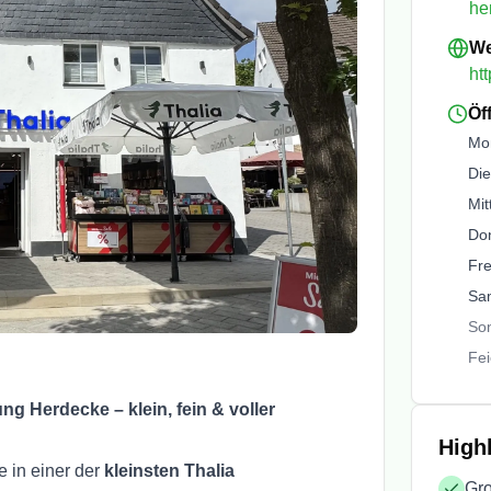
he
We
ht
Öf
Mo
Die
Mit
Do
Fre
Sa
So
Fei
g Herdecke – klein, fein & voller
High
 in einer der
kleinsten Thalia
Gro