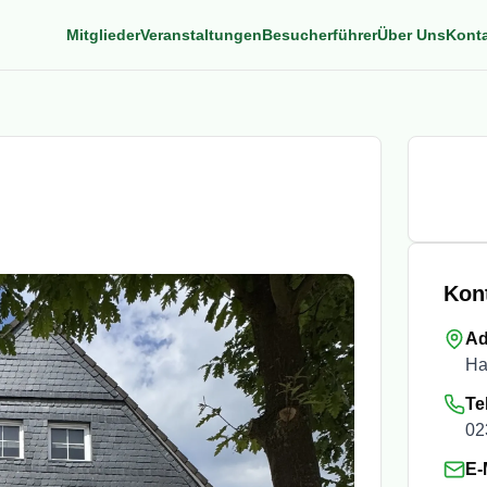
Mitglieder
Veranstaltungen
Besucherführer
Über Uns
Kont
Kon
Ad
Ha
Te
02
E-