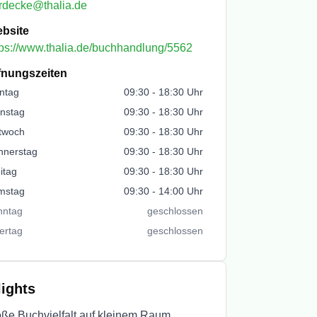
rdecke@thalia.de
bsite
tps://www.thalia.de/buchhandlung/5562
fnungszeiten
ntag
09:30
-
18:30
Uhr
nstag
09:30
-
18:30
Uhr
twoch
09:30
-
18:30
Uhr
nnerstag
09:30
-
18:30
Uhr
itag
09:30
-
18:30
Uhr
mstag
09:30
-
14:00
Uhr
nntag
geschlossen
ertag
geschlossen
lights
ße Buchvielfalt auf kleinem Raum