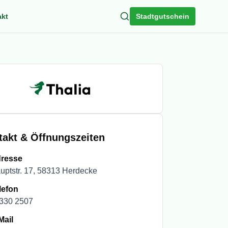
Search
akt
Stadtgutschein
takt & Öffnungszeiten
resse
uptstr. 17, 58313 Herdecke
lefon
330 2507
Mail