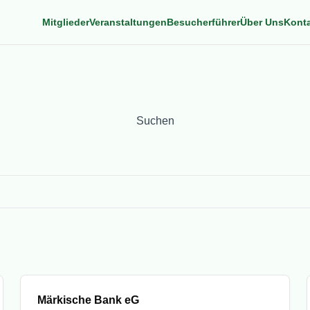
Mitglieder
Veranstaltungen
Besucherführer
Über Uns
Kont
Suchen
Suchen
submit
Mitglied
Märkische Bank eG